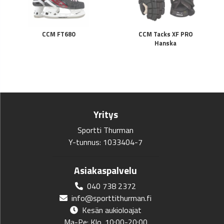
CCM FT680
CCM Tacks XF PRO
Hanska
Yritys
Sportti Thurman
Y-tunnus: 1033404-7
Asiakaspalvelu
040 738 2372
info@sporttithurman.fi
Kesän aukioloajat
Ma-Pe: Klo. 10:00-20:00