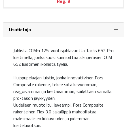
Reg.
9
Lisätietoja
Juhlista CCM:n 125-vuotisjuhlavuotta Tacks 652 Pro
luistimella, jonka kuosi kunnioittaa alkuperäsien CCM
652 luistimen ikonista tyyliä.
Huippupelaajan luistin, jonka innovatiivinen Fors
Composite rakenne, tekee siitä kevyemmän,
reagoivamman ja kestävämmän, säilyttäen samalla
pro-tason jäykkyyden.
Uudelleen muotoiltu, leveämpi, Fors Composite
rakenteinen Flex 3.0 takaläppä mahdollistaa
maksimaalisen liikkuvuuden ja pidemmän
luistelupotkun.